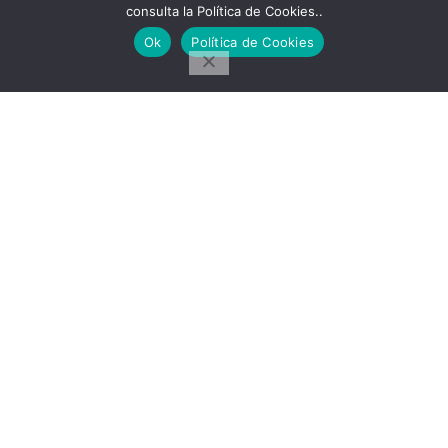
Rituales
consulta la Política de Cookies..
Recetas
Ok
Política de Cookies
Salud
SÍGUENOS
Únete al grupo
Messenger
Facebook
Pinterest
Telegram
Ideas en tu Hogar
2022 Created By
CMS
. Premium Blog Solutions.