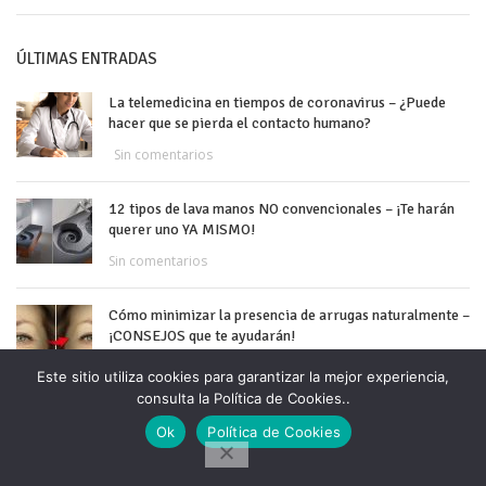
ÚLTIMAS ENTRADAS
La telemedicina en tiempos de coronavirus – ¿Puede
hacer que se pierda el contacto humano?
Sin comentarios
12 tipos de lava manos NO convencionales – ¡Te harán
querer uno YA MISMO!
Sin comentarios
Cómo minimizar la presencia de arrugas naturalmente –
¡CONSEJOS que te ayudarán!
Sin comentarios
Este sitio utiliza cookies para garantizar la mejor experiencia,
consulta la Política de Cookies..
Cómo limpiar gafas de forma adecuada – ¡Usa tu propia
Ok
Política de Cookies
solución limpiadora de vidrios!
Sin comentarios