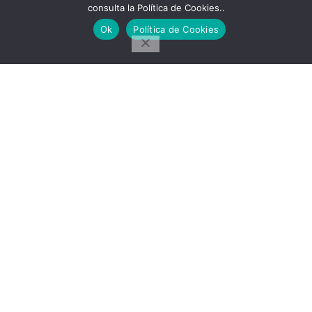
Rituales
consulta la Política de Cookies..
Recetas
Ok
Política de Cookies
Salud
SÍGUENOS
Únete al grupo
Messenger
Facebook
Pinterest
Telegram
Ideas en tu Hogar
2022 Created By
CMS
. Premium Blog Solutions.