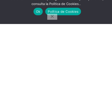
Rituales
consulta la Política de Cookies..
Recetas
Ok
Política de Cookies
Salud
SÍGUENOS
Únete al grupo
Messenger
Facebook
Pinterest
Telegram
Ideas en tu Hogar
2022 Created By
CMS
. Premium Blog Solutions.