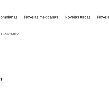
 CALIFICADO..
lombianas
Novelas mexicanas
Novelas turcas
Novela
ES COMPLETO"
as