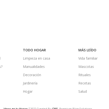
TODO HOGAR
MÁS LEÍDO
d
Limpieza en casa
Vida familiar
s?
Manualidades
Mascotas
Decoración
Rituales
Jardinería
Recetas
Hogar
Salud
Ideas en tu Hogar
2022 Created By
CMS
. Premium Blog Solutions.