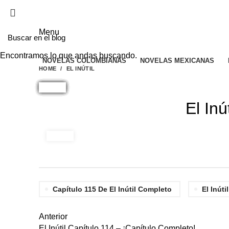
EL SITIO WEB DE TELENOVELAS ONLINE MEJO
Menu
Encontramos lo que andas buscando.
NOVELAS COLOMBIANAS
NOVELAS MEXICANAS
HOME
EL INÚTIL
El Inú
Capítulo 115 De El Inútil Completo
El Inútil
Anterior
El Inútil Capítulo 114 – ¡Capítulo Completo!