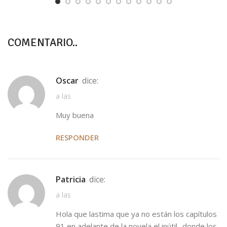
COMENTARIO..
Oscar
dice:
a las
Muy buena
RESPONDER
Patricia
dice:
a las
Hola que lastima que ya no están los capítulos
91 en adelante de la novela el inútil.. donde los