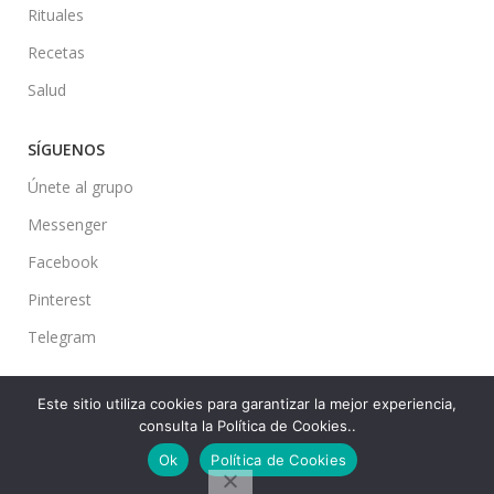
Rituales
Recetas
Salud
SÍGUENOS
Únete al grupo
Messenger
Facebook
Pinterest
Telegram
Este sitio utiliza cookies para garantizar la mejor experiencia,
consulta la Política de Cookies..
Ideas en tu Hogar
2022 Created By
CMS
. Premium Blog Solutions.
Ok
Política de Cookies