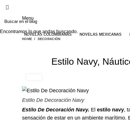
EL SITIO WEB DE TELENOVELAS ONLINE MEJO
Menu
Encontramos lo que andas buscando.
NOVELAS COLOMBIANAS
NOVELAS MEXICANAS
HOME
DECORACIÓN
Estilo Navy, Náuti
Estilo De Decoración Navy
Estilo De Decoración Navy.
El
estilo navy
, 
sensación de estar en un ambiente marítimo. Es