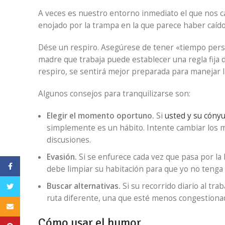
A veces es nuestro entorno inmediato el que nos ca
enojado por la trampa en la que parece haber caíd
Dése un respiro. Asegúrese de tener «tiempo pers
madre que trabaja puede establecer una regla fija
respiro, se sentirá mejor preparada para manejar la
Algunos consejos para tranquilizarse son:
Elegir el momento oportuno.
Si
usted y su cóny
simplemente es un hábito. Intente cambiar los
discusiones.
Evasión.
Si se enfurece cada vez que pasa por la h
Facebook
debe limpiar su habitación para que yo no tenga
Buscar alternativas.
Si su recorrido diario al tra
Twitter
ruta diferente, una que esté menos congestionad
Email
Cómo usar el humor