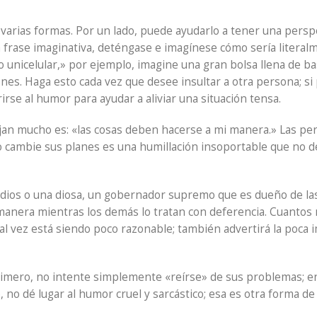
 varias formas. Por un lado, puede ayudarlo a tener una persp
a frase imaginativa, deténgase e imagínese cómo sería literalme
 unicelular,» por ejemplo, imagine una gran bolsa llena de ba
nes. Haga esto cada vez que desee insultar a otra persona; si
rse al humor para ayudar a aliviar una situación tensa.
jan mucho es: «las cosas deben hacerse a mi manera.» Las pe
 o cambie sus planes es una humillación insoportable que no d
os o una diosa, un gobernador supremo que es dueño de las cal
manera mientras los demás lo tratan con deferencia. Cuantos
al vez está siendo poco razonable; también advertirá la poca 
rimero, no intente simplemente «reírse» de sus problemas; e
no dé lugar al humor cruel y sarcástico; esa es otra forma de