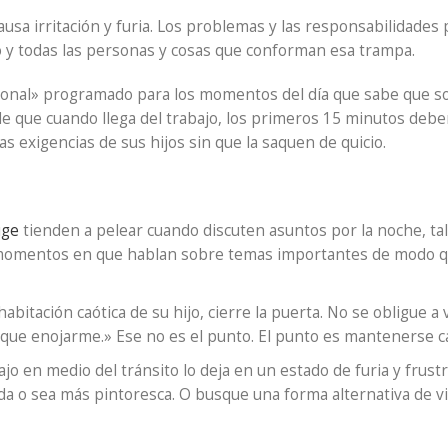
usa irritación y furia. Los problemas y las responsabilidade
o y todas las personas y cosas que conforman esa trampa.
onal» programado para los momentos del día que sabe que so
 de que cuando llega del trabajo, los primeros 15 minutos de
s exigencias de sus hijos sin que la saquen de quicio.
uge
tienden a pelear cuando discuten asuntos por la noche, tal 
 momentos en que hablan sobre temas importantes de modo q
abitación caótica de su hijo, cierre la puerta. No se obligue a 
 que enojarme.» Ese no es el punto. El punto es mantenerse c
bajo en medio del tránsito lo deja en un estado de furia y frus
a o sea más pintoresca. O busque una forma alternativa de v