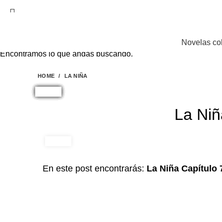
EL SITIO WEB DE TELENOVELAS ONLINE MEJOR
Novelas co
Encontramos lo que andas buscando.
HOME
LA NIÑA
La Niñ
En este post encontrarás:
La Niña Capítulo 