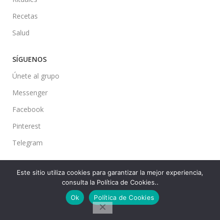
Recetas
Salud
SÍGUENOS
Únete al grupo
Messenger
Facebook
Pinterest
Telegram
Este sitio utiliza cookies para garantizar la mejor experiencia,
consulta la Política de Cookies..
Ideas en tu Hogar
2022 Created By
CMS
. Premium Blog Solutions.
Ok
Política de Cookies