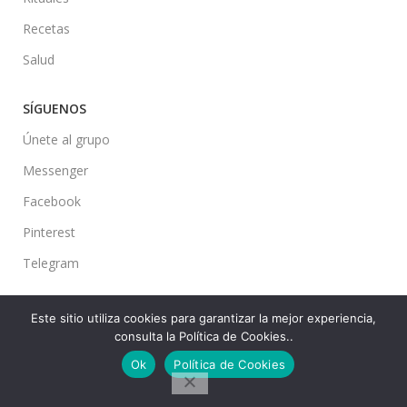
Recetas
Salud
SÍGUENOS
Únete al grupo
Messenger
Facebook
Pinterest
Telegram
Este sitio utiliza cookies para garantizar la mejor experiencia,
consulta la Política de Cookies..
Ideas en tu Hogar
2022 Created By
CMS
. Premium Blog Solutions.
Ok
Política de Cookies