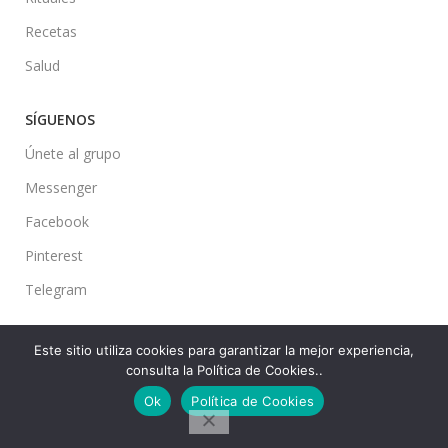
Recetas
Salud
SÍGUENOS
Únete al grupo
Messenger
Facebook
Pinterest
Telegram
Este sitio utiliza cookies para garantizar la mejor experiencia,
consulta la Política de Cookies..
Ideas en tu Hogar
2022 Created By
CMS
. Premium Blog Solutions.
Ok
Política de Cookies