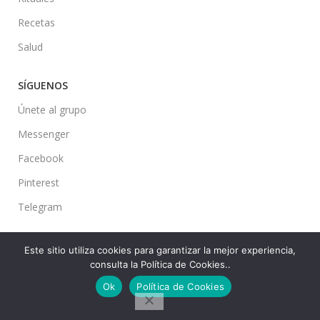
Recetas
Salud
SÍGUENOS
Únete al grupo
Messenger
Facebook
Pinterest
Telegram
Este sitio utiliza cookies para garantizar la mejor experiencia,
consulta la Política de Cookies..
Ideas en tu Hogar
2022 Created By
CMS
. Premium Blog Solutions.
Ok
Política de Cookies