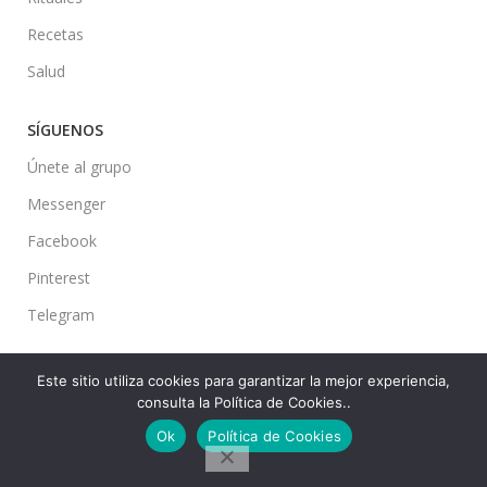
Recetas
Salud
SÍGUENOS
Únete al grupo
Messenger
Facebook
Pinterest
Telegram
Este sitio utiliza cookies para garantizar la mejor experiencia,
consulta la Política de Cookies..
Ideas en tu Hogar
2022 Created By
CMS
. Premium Blog Solutions.
Ok
Política de Cookies