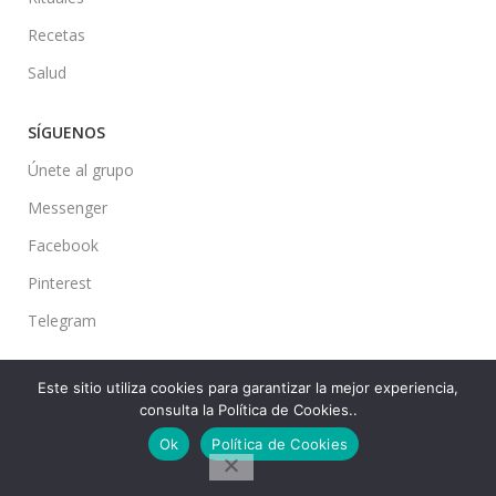
Recetas
Salud
SÍGUENOS
Únete al grupo
Messenger
Facebook
Pinterest
Telegram
Este sitio utiliza cookies para garantizar la mejor experiencia,
consulta la Política de Cookies..
Ideas en tu Hogar
2022 Created By
CMS
. Premium Blog Solutions.
Ok
Política de Cookies