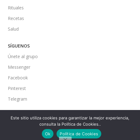
Rituales
Recetas
Salud
SÍGUENOS
Únete al grupo
Messenger
Facebook
Pinterest
Telegram
Este sitio utiliza cookies para garantizar la mejor experiencia,
consulta la Política de Cookies..
Ideas en tu Hogar
2022 Created By
CMS
. Premium Blog Solutions.
Ok
Política de Cookies