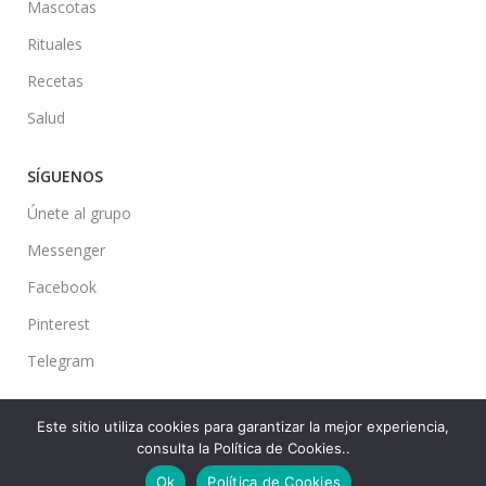
Mascotas
Rituales
Recetas
Salud
SÍGUENOS
Únete al grupo
Messenger
Facebook
Pinterest
Telegram
Este sitio utiliza cookies para garantizar la mejor experiencia,
consulta la Política de Cookies..
Ideas en tu Hogar
2022 Created By
CMS
. Premium Blog Solutions.
Ok
Política de Cookies