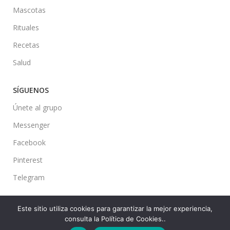
Mascotas
Rituales
Recetas
Salud
SÍGUENOS
Únete al grupo
Messenger
Facebook
Pinterest
Telegram
Este sitio utiliza cookies para garantizar la mejor experiencia,
consulta la Política de Cookies..
Ideas en tu Hogar
2022 Created By
CMS
. Premium Blog Solutions.