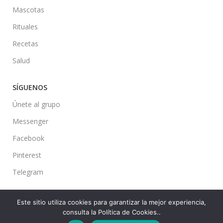
Mascotas
Rituales
Recetas
Salud
SÍGUENOS
Únete al grupo
Messenger
Facebook
Pinterest
Telegram
Este sitio utiliza cookies para garantizar la mejor experiencia,
consulta la Política de Cookies..
Ideas en tu Hogar
2022 Created By
CMS
. Premium Blog Solutions.