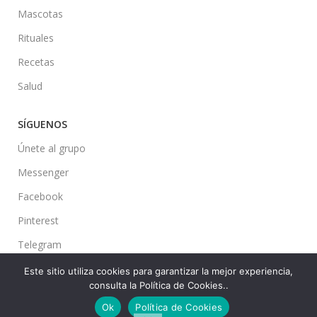
Mascotas
Rituales
Recetas
Salud
SÍGUENOS
Únete al grupo
Messenger
Facebook
Pinterest
Telegram
Este sitio utiliza cookies para garantizar la mejor experiencia,
consulta la Política de Cookies..
Ok
Política de Cookies
Ideas en tu Hogar
2022 Created By
CMS
. Premium Blog Solutions.