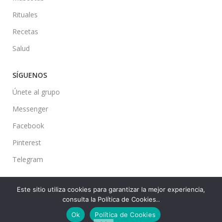
Rituales
Recetas
Salud
SÍGUENOS
Únete al grupo
Messenger
Facebook
Pinterest
Telegram
Este sitio utiliza cookies para garantizar la mejor experiencia,
consulta la Política de Cookies..
Ideas en tu Hogar
2022 Created By
CMS
. Premium Blog Solutions.
Ok
Política de Cookies