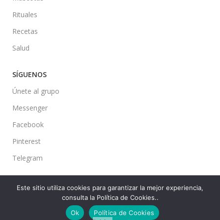
Rituales
Recetas
Salud
SÍGUENOS
Únete al grupo
Messenger
Facebook
Pinterest
Telegram
Este sitio utiliza cookies para garantizar la mejor experiencia,
consulta la Política de Cookies..
Ideas en tu Hogar
2022 Created By
CMS
. Premium Blog Solutions.
Ok
Política de Cookies