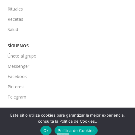
Rituales
Recetas
Salud
SÍGUENOS
Únete al grupo
Messenger
Facebook
Pinterest
Telegram
Este sitio utiliza cookies para garantizar la mejor experiencia,
consulta la Política de Cookies..
Ideas en tu Hogar
2022 Created By
CMS
. Premium Blog Solutions.
Ok
Política de Cookies