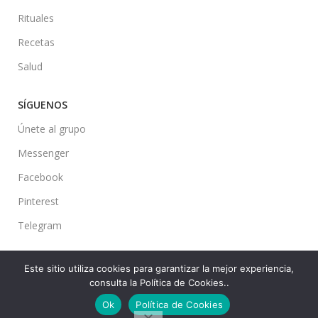
Rituales
Recetas
Salud
SÍGUENOS
Únete al grupo
Messenger
Facebook
Pinterest
Telegram
Este sitio utiliza cookies para garantizar la mejor experiencia,
consulta la Política de Cookies..
Ideas en tu Hogar
2022 Created By
CMS
. Premium Blog Solutions.
Ok
Política de Cookies