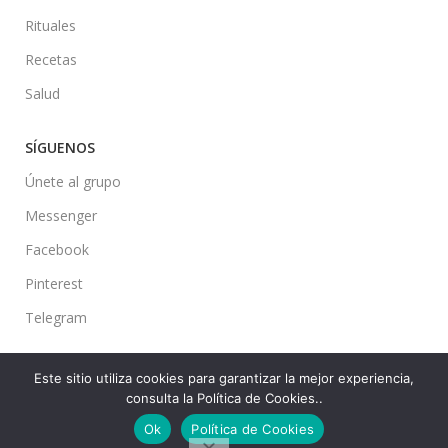
Rituales
Recetas
Salud
SÍGUENOS
Únete al grupo
Messenger
Facebook
Pinterest
Telegram
Este sitio utiliza cookies para garantizar la mejor experiencia,
consulta la Política de Cookies..
Ideas en tu Hogar
2022 Created By
CMS
. Premium Blog Solutions.
Ok
Política de Cookies