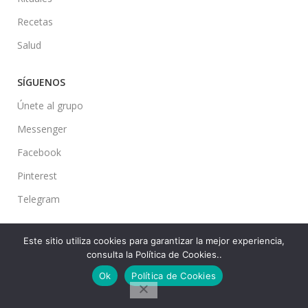
Recetas
Salud
SÍGUENOS
Únete al grupo
Messenger
Facebook
Pinterest
Telegram
Este sitio utiliza cookies para garantizar la mejor experiencia,
consulta la Política de Cookies..
Ideas en tu Hogar
2022 Created By
CMS
. Premium Blog Solutions.
Ok
Política de Cookies