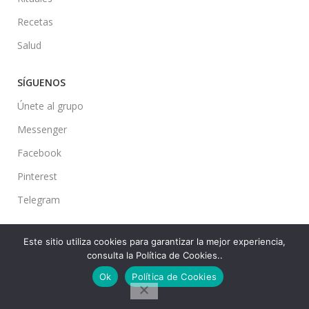
Recetas
Salud
SÍGUENOS
Únete al grupo
Messenger
Facebook
Pinterest
Telegram
Este sitio utiliza cookies para garantizar la mejor experiencia,
consulta la Política de Cookies..
Ideas en tu Hogar
2022 Created By
CMS
. Premium Blog Solutions.
Ok
Política de Cookies