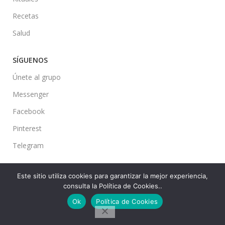
Recetas
Salud
SÍGUENOS
Únete al grupo
Messenger
Facebook
Pinterest
Telegram
Este sitio utiliza cookies para garantizar la mejor experiencia,
consulta la Política de Cookies..
Ideas en tu Hogar
2022 Created By
CMS
. Premium Blog Solutions.
Ok
Política de Cookies