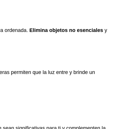
era ordenada.
Elimina objetos no esenciales
y
geras permiten que la luz entre y brinde un
 sean significativas para ti y complementen la