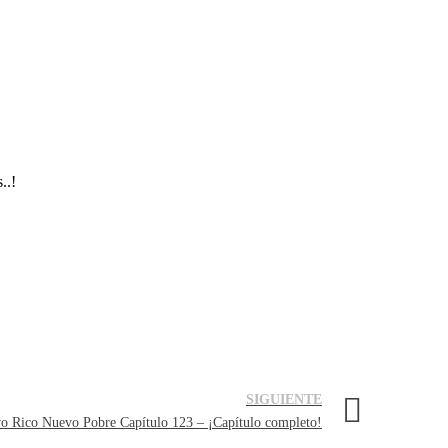
s..!
SIGUIENTE
o Rico Nuevo Pobre Capítulo 123 – ¡Capítulo completo!