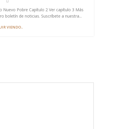
o Nuevo Pobre Capítulo 2 Ver capítulo 3 Más
En este p
boletín de noticias. Suscríbete a nuestra...
novelas c
UIR VIENDO..