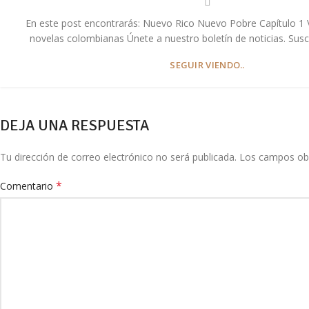
En este post encontrarás: Nuevo Rico Nuevo Pobre Capítulo 1 
novelas colombianas Únete a nuestro boletín de noticias. Suscr
SEGUIR VIENDO..
Facebook
Twitter
DEJA UNA RESPUESTA
Email
Pinterest
Tu dirección de correo electrónico no será publicada.
Los campos obl
WhatsApp
*
Comentario
Telegram