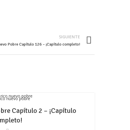
SIGUIENTE
evo Pobre Capítulo 126 – ¡Capítulo completo!
ico nuevo pobre
re Capítulo 2 – ¡Capítulo
Nue
mpleto!