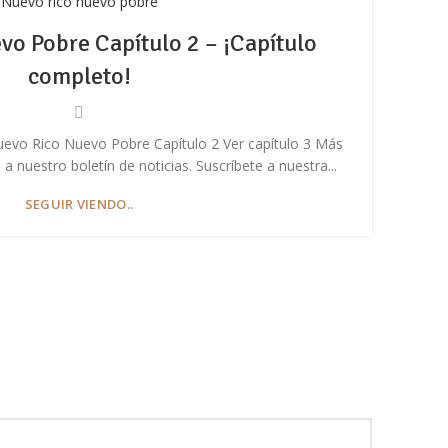
Nuevo rico nuevo pobre
o Pobre Capítulo 2 – ¡Capítulo
completo!
uevo Rico Nuevo Pobre Capítulo 2 Ver capítulo 3 Más
En 
 nuestro boletín de noticias. Suscríbete a nuestra...
nov
SEGUIR VIENDO..