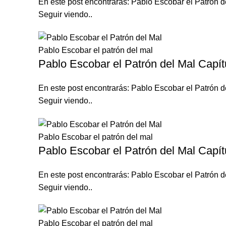
En este post encontrarás: Pablo Escobar el Patrón de
Seguir viendo..
Pablo Escobar el patrón del mal
Pablo Escobar el Patrón del Mal Capít
En este post encontrarás: Pablo Escobar el Patrón de
Seguir viendo..
Pablo Escobar el patrón del mal
Pablo Escobar el Patrón del Mal Capít
En este post encontrarás: Pablo Escobar el Patrón de
Seguir viendo..
Pablo Escobar el patrón del mal