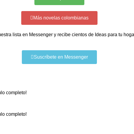
Más novelas colombianas
uestra lista en Messenger y recibe cientos de Ideas para tu hog
Suscríbete en Messenger
ulo completo!
ulo completo!