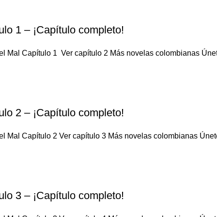
ulo 1 – ¡Capítulo completo!
l Mal Capítulo 1 Ver capítulo 2 Más novelas colombianas Únete 
ulo 2 – ¡Capítulo completo!
l Mal Capítulo 2 Ver capítulo 3 Más novelas colombianas Únete a
ulo 3 – ¡Capítulo completo!