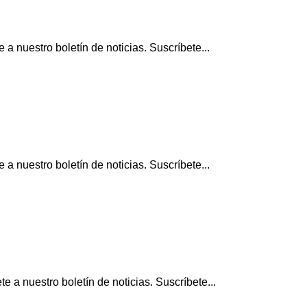
 nuestro boletín de noticias. Suscríbete...
 nuestro boletín de noticias. Suscríbete...
 a nuestro boletín de noticias. Suscríbete...