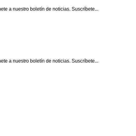
e a nuestro boletín de noticias. Suscríbete...
e a nuestro boletín de noticias. Suscríbete...