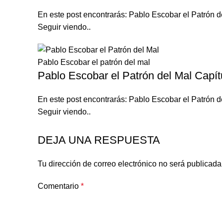
En este post encontrarás: Pablo Escobar el Patrón de
Seguir viendo..
Pablo Escobar el patrón del mal
Pablo Escobar el Patrón del Mal Capít
En este post encontrarás: Pablo Escobar el Patrón de
Seguir viendo..
DEJA UNA RESPUESTA
Tu dirección de correo electrónico no será publicada
Comentario
*