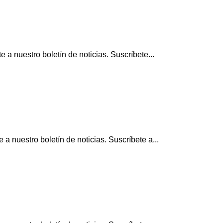
a nuestro boletín de noticias. Suscríbete...
 nuestro boletín de noticias. Suscríbete a...