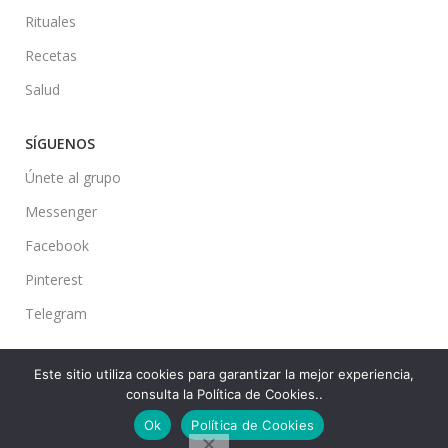
Rituales
Recetas
Salud
SÍGUENOS
Únete al grupo
Messenger
Facebook
Pinterest
Telegram
Este sitio utiliza cookies para garantizar la mejor experiencia,
consulta la Política de Cookies..
Ideas en tu Hogar
2022 Created By
CMS
. Premium Blog Solutions.
Ok
Política de Cookies