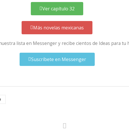
Ver capítulo 32
Más novelas mexicanas
 nuestra lista en Messenger y recibe cientos de Ideas para tu 
Suscríbete en Messenger
e