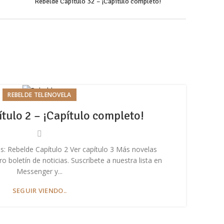
Rebelde Capítulo 32 – ¡Capítulo completo!
REBELDE TELENOVELA
tulo 2 – ¡Capítulo completo!
s: Rebelde Capítulo 2 Ver capítulo 3 Más novelas
 boletín de noticias. Suscríbete a nuestra lista en
m
Messenger y...
SEGUIR VIENDO..