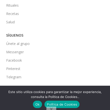
Rituales
Recetas
Salud
SÍGUENOS
Únete al grupo
Messenger
Facebook
Pinterest
Telegram
Este sitio utiliza cookies para garantizar la mejor experiencia,
consulta la Política de Cookies..
Ideas en tu Hogar
2022 Created By
CMS
. Premium Blog Solutions.
Ok
Política de Cookies