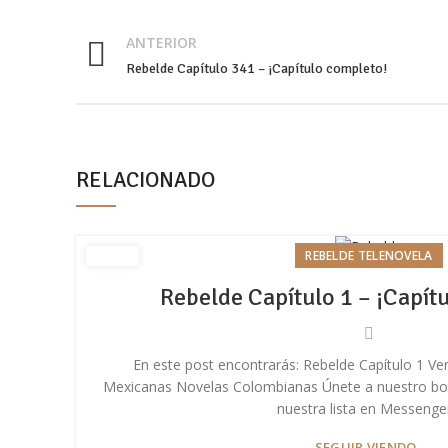
Twitter
ANTERIOR
Email
Rebelde Capítulo 341 – ¡Capítulo completo!
Pinterest
WhatsApp
Telegram
RELACIONADO
REBELDE TELENOVELA
Rebelde Capítulo 1 – ¡Capít
En este post encontrarás: Rebelde Capítulo 1 Ve
Mexicanas Novelas Colombianas Únete a nuestro bolet
nuestra lista en Messenger
SEGUIR VIENDO..