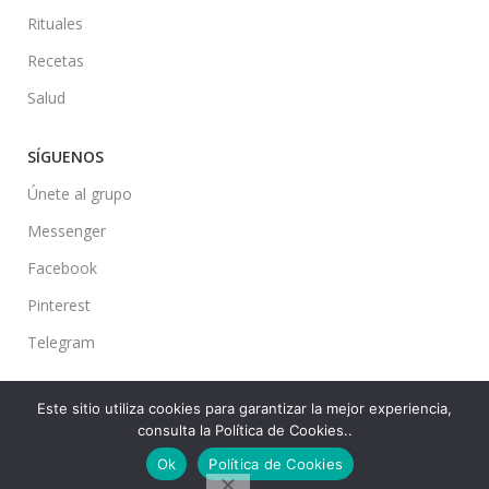
Rituales
Recetas
Salud
SÍGUENOS
Únete al grupo
Messenger
Facebook
Pinterest
Telegram
Este sitio utiliza cookies para garantizar la mejor experiencia,
consulta la Política de Cookies..
Ideas en tu Hogar
2022 Created By
CMS
. Premium Blog Solutions.
Ok
Política de Cookies