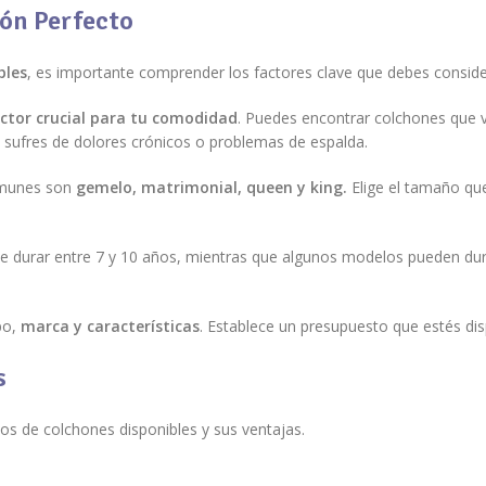
hón Perfecto
bles
, es importante comprender los factores clave que debes consider
ctor crucial para tu comodidad
. Puedes encontrar colchones que 
i sufres de dolores crónicos o problemas de espalda.
omunes son
gemelo, matrimonial, queen y king.
Elige el tamaño que
de durar entre 7 y 10 años, mientras que algunos modelos pueden dur
po,
marca y características
. Establece un presupuesto que estés dis
s
os de colchones disponibles y sus ventajas.