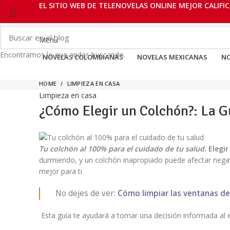
EL SITIO WEB DE TELENOVELAS ONLINE MEJOR CALIFIC
Menu
Encontramos lo que andas buscando.
NOVELAS COLOMBIANAS
NOVELAS MEXICANAS
NO
HOME
LIMPIEZA EN CASA
Limpieza en casa
¿Cómo Elegir un Colchón?: La Gu
Tu colchón al 100% para el cuidado de tu salud.
Elegir
durmiendo, y un colchón inapropiado puede afectar neg
mejor para ti.
No dejes de ver:
Cómo limpiar las ventanas d
Esta guía te ayudará a tomar una decisión informada al e