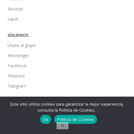
Recetas
Salud
SÍGUENOS
Únete al grupo
Messenger
Facebook
Pinterest
Telegram
Este sitio utiliza cookies para garantizar la mejor experiencia,
consulta la Política de Cookies..
Ideas en tu Hogar
2022 Created By
CMS
. Premium Blog Solutions.
Ok
Política de Cookies