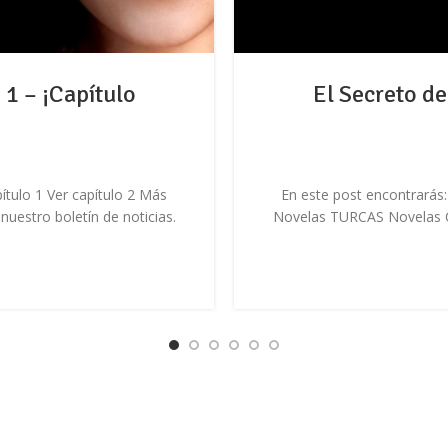
 1 – ¡Capítulo
El Secreto de
ítulo 1 Ver capítulo 2 Más
En este post encontrarás:
stro boletín de noticias.
Novelas TURCAS Novelas C