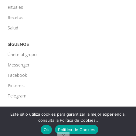
Rituales
Recetas
Salud
SÍGUENOS
Únete al grupo
Messenger
Facebook
Pinterest
Telegram
Este sitio utiliza cookies para garantizar la mejor experiencia,
consulta la Política de Cookies..
Ideas en tu Hogar
2022 Created By
CMS
. Premium Blog Solutions.
Ok
Política de Cookies