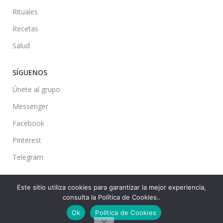
Rituales
Recetas
Salud
SÍGUENOS
Únete al grupo
Messenger
Facebook
Pinterest
Telegram
Este sitio utiliza cookies para garantizar la mejor experiencia,
consulta la Política de Cookies..
Ideas en tu Hogar
2022 Created By
CMS
. Premium Blog Solutions.
Ok
Política de Cookies