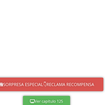
SORPRESA ESPECIAL👇RECLAMA RECOMPENSA
Ver capítulo 125