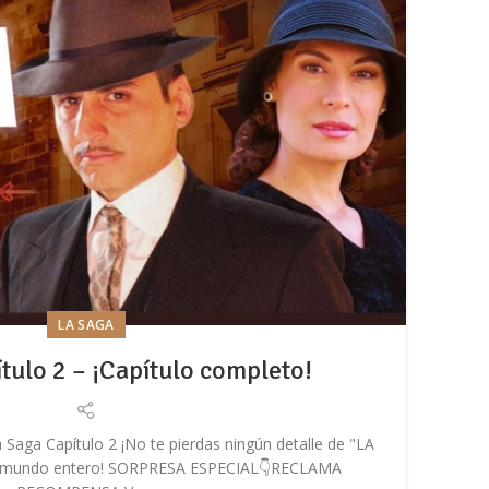
LA SAGA
tulo 2 – ¡Capítulo completo!
 Saga Capítulo 2 ¡No te pierdas ningún detalle de "LA
En e
 mundo entero! SORPRESA ESPECIAL👇RECLAMA