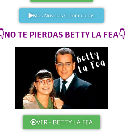
Más Novelas Colombianas
👇NO TE PIERDAS BETTY LA FEA👇
VER - BETTY LA FEA