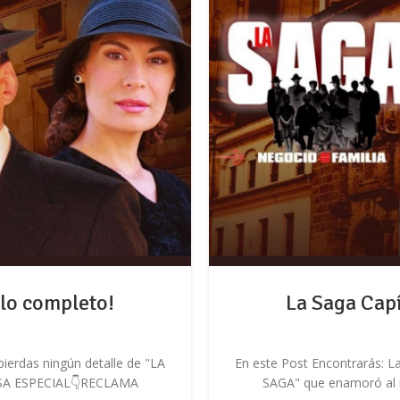
ulo completo!
La Saga Capí
pierdas ningún detalle de "LA
En este Post Encontrarás: La
ESA ESPECIAL👇RECLAMA
SAGA" que enamoró al