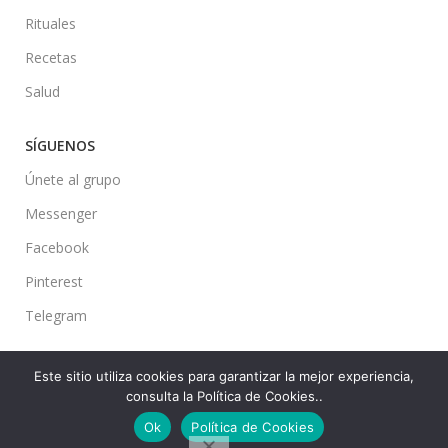
Rituales
Recetas
Salud
SÍGUENOS
Únete al grupo
Messenger
Facebook
Pinterest
Telegram
Este sitio utiliza cookies para garantizar la mejor experiencia,
consulta la Política de Cookies..
Ideas en tu Hogar
2022 Created By
CMS
. Premium Blog Solutions.
Ok
Política de Cookies