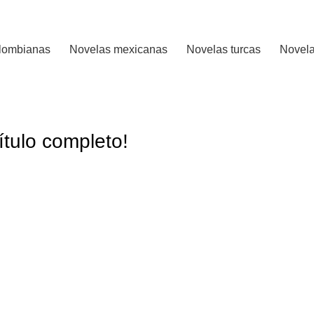
 CALIFICADO..
lombianas
Novelas mexicanas
Novelas turcas
Novela
tulo completo!