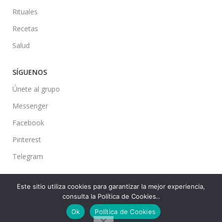
Rituales
Recetas
Salud
SÍGUENOS
Únete al grupo
Messenger
Facebook
Pinterest
Telegram
Este sitio utiliza cookies para garantizar la mejor experiencia,
consulta la Política de Cookies..
Ideas en tu Hogar
2022 Created By
CMS
. Premium Blog Solutions.
Ok
Política de Cookies